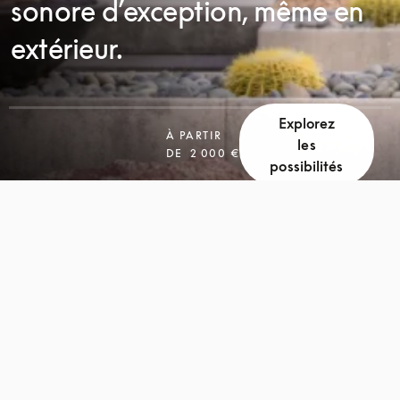
sonore d’exception, même en
extérieur.
Explorez
À PARTIR
les
DE
2 000 €
possibilités
FAITES
FAITES
DÉFILER
DÉFILER
LA
LA
PAGE
PAGE
POUR