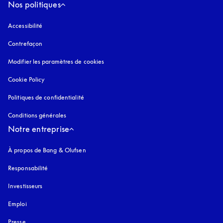
Nos politiques
Accessibilité
s’ouvre dans un nouvel onglet
Contrefaçon
s’ouvre dans un nouvel onglet
Modifier les paramètres de cookies
Cookie Policy
s’ouvre dans un nouvel onglet
Politiques de confidentialité
s’ouvre dans un nouvel onglet
Conditions générales
Notre entreprise
À propos de Bang & Olufsen
Responsabilité
Investisseurs
Emploi
Presse