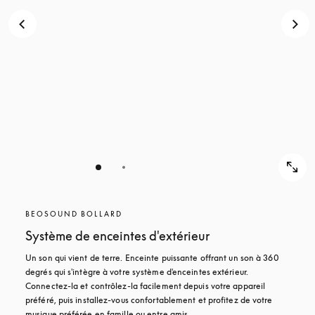
POUR
DÉCOUVRIR
DÉCOUVRIR
BEOSOUND BOLLARD
Système de enceintes d'extérieur
Un son qui vient de terre. Enceinte puissante offrant un son à 360 
degrés qui s'intègre à votre système d'enceintes extérieur. 
Connectez-la et contrôlez-la facilement depuis votre appareil 
préféré, puis installez-vous confortablement et profitez de votre 
musique préférée en famille ou entre amis.