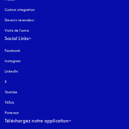
Custom integration
Devenir revendeur
Visite de l'usine
Social Links
Facebook
Instagram
s’ouvre dans un nouvel onglet
LinkedIn
X
Youtube
s’ouvre dans un nouvel onglet
TikTok
Pinterest
Téléchargez notre application