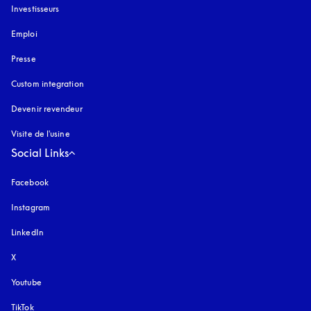
Investisseurs
Emploi
Presse
Custom integration
Devenir revendeur
Visite de l'usine
Social Links
Facebook
Instagram
s’ouvre dans un nouvel onglet
LinkedIn
X
Youtube
s’ouvre dans un nouvel onglet
TikTok