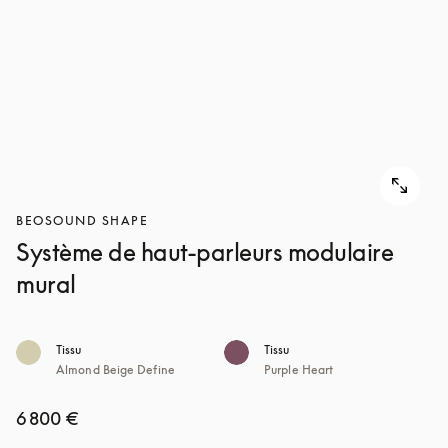
POUR
DÉCOUVRIR
DÉCOUVRIR
BEOSOUND SHAPE
Système de haut-parleurs modulaire
mural
Tissu
Tissu
Almond Beige Define
Purple Heart
6 800 €