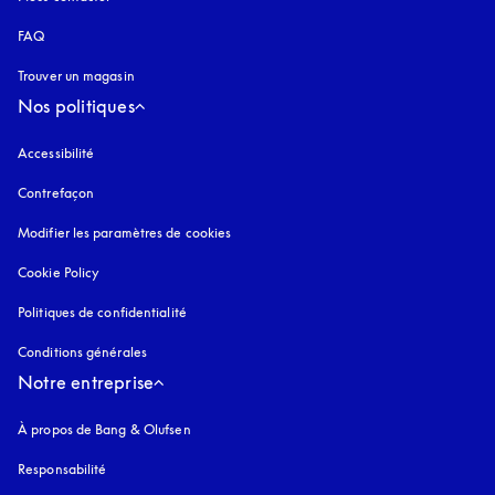
FAQ
Trouver un magasin
Nos politiques
Accessibilité
s’ouvre dans un nouvel onglet
Contrefaçon
s’ouvre dans un nouvel onglet
Modifier les paramètres de cookies
Cookie Policy
s’ouvre dans un nouvel onglet
Politiques de confidentialité
s’ouvre dans un nouvel onglet
Conditions générales
Notre entreprise
À propos de Bang & Olufsen
Responsabilité