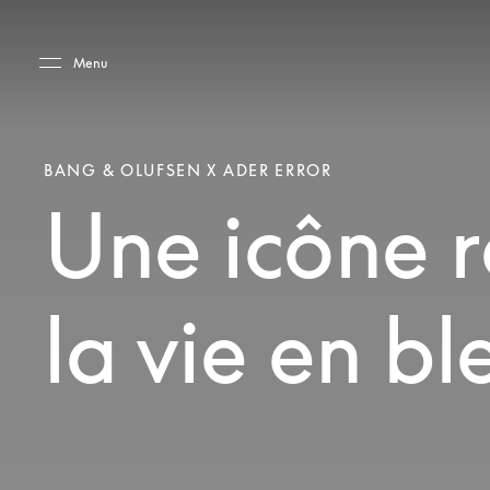
Skip to main content
Skip to main footer
Menu
BANG & OLUFSEN X ADER ERROR
Une icône re
la vie en bl