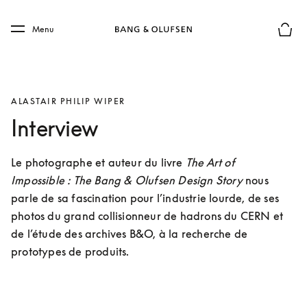
Skip to main content
Skip to main footer
Menu
Le mod
ALASTAIR PHILIP WIPER
Interview
Le photographe et auteur du livre 
The Art of 
Impossible :
The Bang & Olufsen Design Story
 nous 
parle de sa fascination pour l’industrie lourde, de ses 
photos du grand collisionneur de hadrons du CERN et 
de l’étude des archives B&O, à la recherche de 
prototypes de produits.