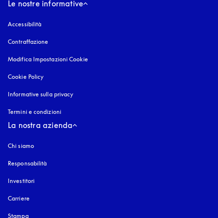
Le nostre informative
Accessibilità
si apre in una nuova finestra
Contraffazione
si apre in una nuova finestra
Modifica Impostazioni Cookie
Cookie Policy
si apre in una nuova finestra
Informative sulla privacy
si apre in una nuova finestra
Termini e condizioni
La nostra azienda
Chi siamo
Responsabilità
Investitori
Carriere
Stampa