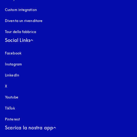
Custom integration
Diventa un rivenditore
Tour della fabbrica
Social Links
Facebook
Instagram
si apre in una nuova finestra
LinkedIn
X
Youtube
si apre in una nuova finestra
TikTok
Pinterest
Scarica la nostra app