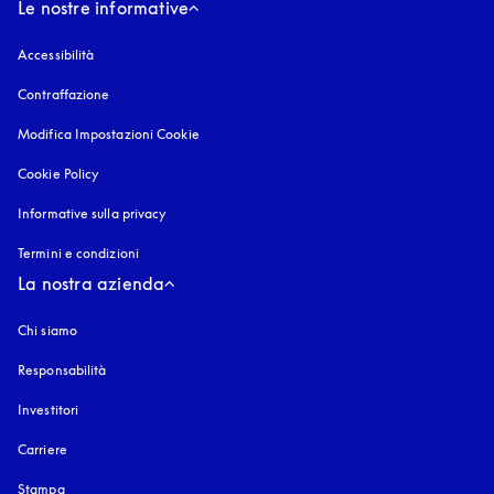
Le nostre informative
Accessibilità
si apre in una nuova finestra
Contraffazione
si apre in una nuova finestra
Modifica Impostazioni Cookie
Cookie Policy
si apre in una nuova finestra
Informative sulla privacy
si apre in una nuova finestra
Termini e condizioni
La nostra azienda
Chi siamo
Responsabilità
Investitori
Carriere
Stampa