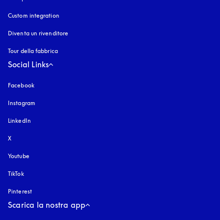
Custom integration
Diventa un rivenditore
Tour della fabbrica
Social Links
Facebook
Instagram
si apre in una nuova finestra
LinkedIn
X
Youtube
si apre in una nuova finestra
TikTok
Pinterest
Scarica la nostra app