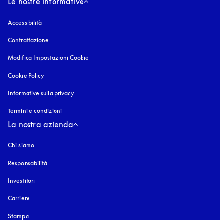
Le nostre informative
Accessibilità
si apre in una nuova finestra
Contraffazione
si apre in una nuova finestra
Modifica Impostazioni Cookie
Cookie Policy
si apre in una nuova finestra
Informative sulla privacy
si apre in una nuova finestra
Termini e condizioni
La nostra azienda
Chi siamo
Responsabilità
Investitori
Carriere
Stampa