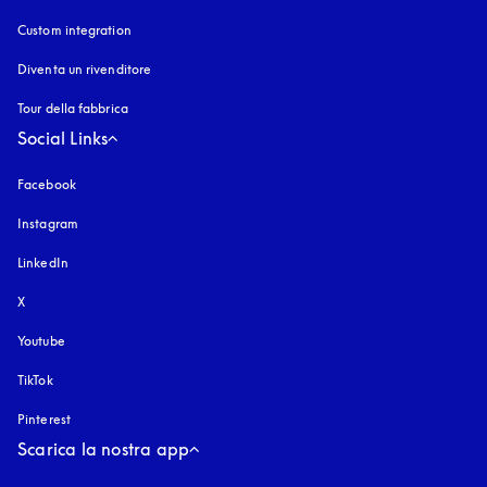
Custom integration
Diventa un rivenditore
Tour della fabbrica
Social Links
Facebook
Instagram
si apre in una nuova finestra
LinkedIn
X
Youtube
si apre in una nuova finestra
TikTok
Pinterest
Scarica la nostra app