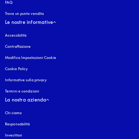
FAQ
Trova un punto vendita
Le nostre informative
Accessibilità
si apre in una nuova finestra
Contraffazione
si apre in una nuova finestra
Modifica Impostazioni Cookie
Cookie Policy
si apre in una nuova finestra
Informative sulla privacy
si apre in una nuova finestra
Termini e condizioni
La nostra azienda
Chi siamo
Responsabilità
Investitori