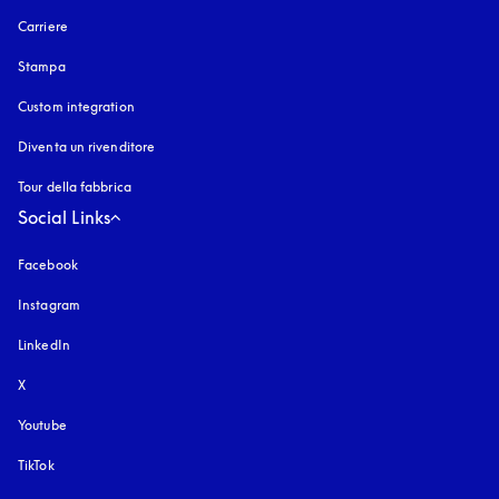
Carriere
Stampa
Custom integration
Diventa un rivenditore
Tour della fabbrica
Social Links
Facebook
Instagram
si apre in una nuova finestra
LinkedIn
X
Youtube
si apre in una nuova finestra
TikTok