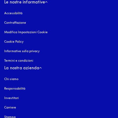
Le nostre informative
Accessibilità
si apre in una nuova finestra
Contraffazione
si apre in una nuova finestra
Modifica Impostazioni Cookie
Cookie Policy
si apre in una nuova finestra
Informative sulla privacy
si apre in una nuova finestra
Termini e condizioni
La nostra azienda
Chi siamo
Responsabilità
Investitori
Carriere
Stampa