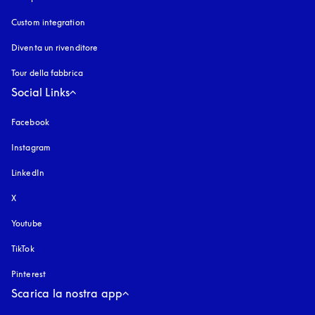
Custom integration
Diventa un rivenditore
Tour della fabbrica
Social Links
Facebook
Instagram
si apre in una nuova finestra
LinkedIn
X
Youtube
si apre in una nuova finestra
TikTok
Pinterest
Scarica la nostra app