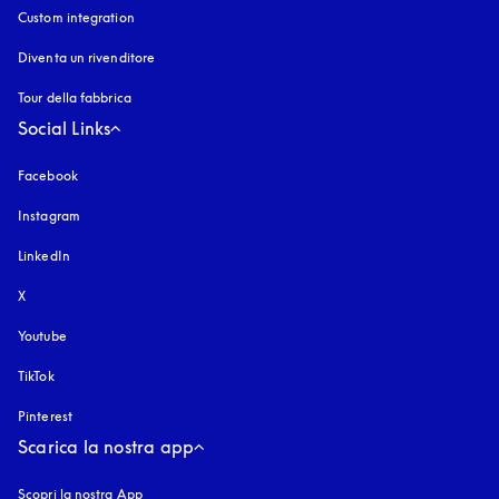
Custom integration
Diventa un rivenditore
Tour della fabbrica
Social Links
Facebook
Instagram
si apre in una nuova finestra
LinkedIn
X
Youtube
si apre in una nuova finestra
TikTok
Pinterest
Scarica la nostra app
Scopri la nostra App