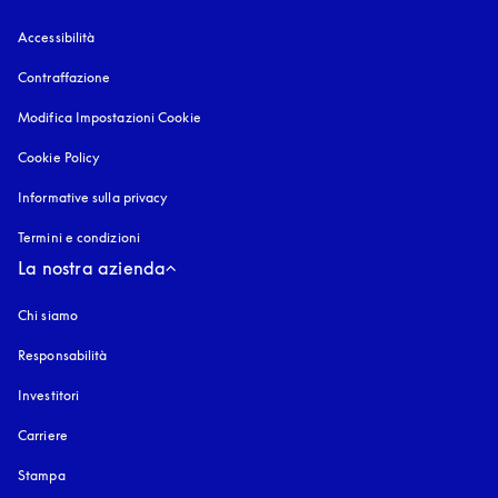
Accessibilità
si apre in una nuova finestra
Contraffazione
si apre in una nuova finestra
Modifica Impostazioni Cookie
Cookie Policy
si apre in una nuova finestra
Informative sulla privacy
si apre in una nuova finestra
Termini e condizioni
La nostra azienda
Chi siamo
Responsabilità
Investitori
Carriere
Stampa