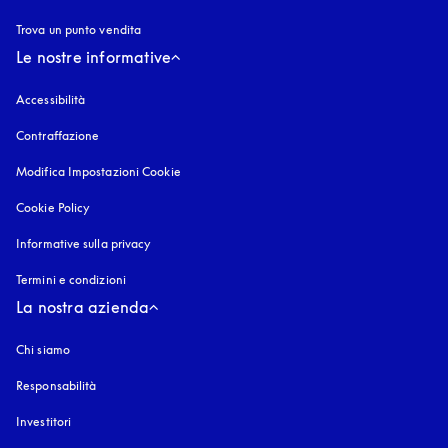
Trova un punto vendita
Le nostre informative
Accessibilità
si apre in una nuova finestra
Contraffazione
si apre in una nuova finestra
Modifica Impostazioni Cookie
Cookie Policy
si apre in una nuova finestra
Informative sulla privacy
si apre in una nuova finestra
Termini e condizioni
La nostra azienda
Chi siamo
Responsabilità
Investitori