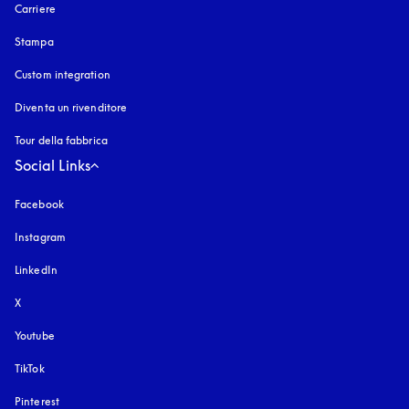
Carriere
Stampa
Custom integration
Diventa un rivenditore
Tour della fabbrica
Social Links
Facebook
Instagram
si apre in una nuova finestra
LinkedIn
X
Youtube
si apre in una nuova finestra
TikTok
Pinterest