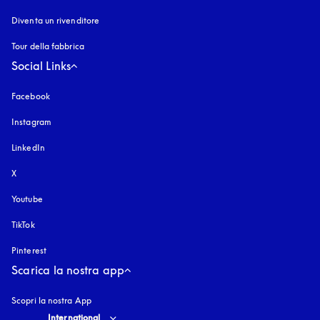
Diventa un rivenditore
Tour della fabbrica
Social Links
Facebook
Instagram
si apre in una nuova finestra
LinkedIn
X
Youtube
si apre in una nuova finestra
TikTok
Pinterest
Scarica la nostra app
Scopri la nostra App
Select country and language
:
International