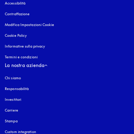
Accessibilità
si apre in una nuova finestra
Contraffazione
si apre in una nuova finestra
Modifica Impostazioni Cookie
Cookie Policy
si apre in una nuova finestra
Informative sulla privacy
si apre in una nuova finestra
Termini e condizioni
La nostra azienda
Chi siamo
Responsabilità
Investitori
Carriere
Stampa
Custom integration