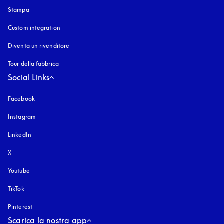
Stampa
Custom integration
Diventa un rivenditore
Tour della fabbrica
Social Links
Facebook
Instagram
si apre in una nuova finestra
LinkedIn
X
Youtube
si apre in una nuova finestra
TikTok
Pinterest
Scarica la nostra app