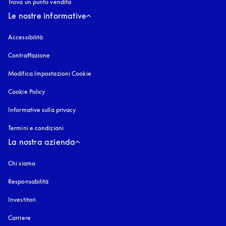
Trova un punto vendita
Le nostre informative
Accessibilità
si apre in una nuova finestra
Contraffazione
si apre in una nuova finestra
Modifica Impostazioni Cookie
Cookie Policy
si apre in una nuova finestra
Informative sulla privacy
si apre in una nuova finestra
Termini e condizioni
La nostra azienda
Chi siamo
Responsabilità
Investitori
Carriere