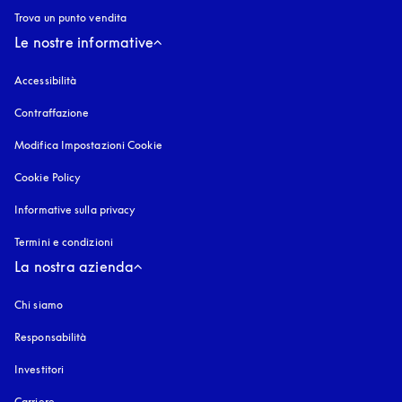
Trova un punto vendita
Le nostre informative
Accessibilità
si apre in una nuova finestra
Contraffazione
si apre in una nuova finestra
Modifica Impostazioni Cookie
Cookie Policy
si apre in una nuova finestra
Informative sulla privacy
si apre in una nuova finestra
Termini e condizioni
La nostra azienda
Chi siamo
Responsabilità
Investitori
Carriere