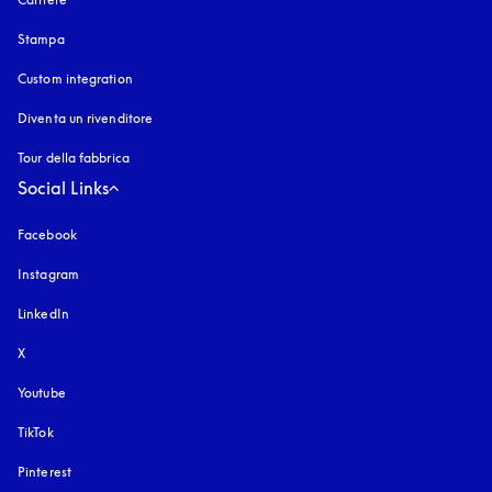
Stampa
Custom integration
Diventa un rivenditore
Tour della fabbrica
Social Links
Facebook
Instagram
si apre in una nuova finestra
LinkedIn
X
Youtube
si apre in una nuova finestra
TikTok
Pinterest