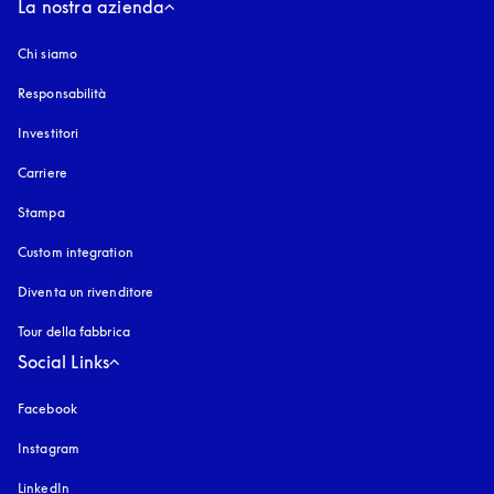
La nostra azienda
Chi siamo
Responsabilità
Investitori
Carriere
Stampa
Custom integration
Diventa un rivenditore
Tour della fabbrica
Social Links
Facebook
Instagram
si apre in una nuova finestra
LinkedIn