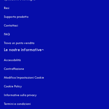
Resi
Supporto prodotto
Contattaci
FAQ
Trova un punto vendita
Le nostre informative
Accessibilità
si apre in una nuova finestra
Contraffazione
si apre in una nuova finestra
Modifica Impostazioni Cookie
Cookie Policy
si apre in una nuova finestra
Informative sulla privacy
si apre in una nuova finestra
Termini e condizioni