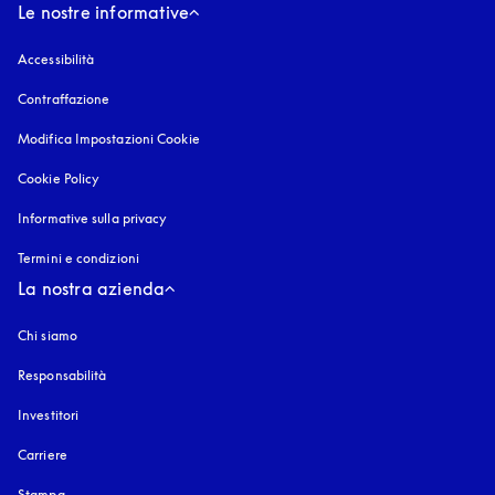
Le nostre informative
Accessibilità
si apre in una nuova finestra
Contraffazione
si apre in una nuova finestra
Modifica Impostazioni Cookie
Cookie Policy
si apre in una nuova finestra
Informative sulla privacy
si apre in una nuova finestra
Termini e condizioni
La nostra azienda
Chi siamo
Responsabilità
Investitori
Carriere
Stampa