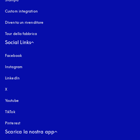
Custom integration
Diventa un rivenditore
Tour della fabbrica
Social Links
Facebook
Instagram
si apre in una nuova finestra
LinkedIn
X
Youtube
si apre in una nuova finestra
TikTok
Pinterest
Scarica la nostra app