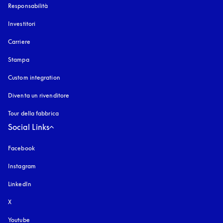
Responsabilità
Investitori
Carriere
Stampa
Custom integration
Diventa un rivenditore
Tour della fabbrica
Social Links
Facebook
Instagram
si apre in una nuova finestra
LinkedIn
X
Youtube
si apre in una nuova finestra