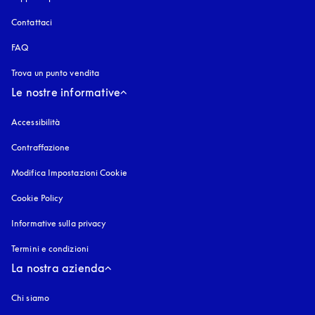
Contattaci
FAQ
Trova un punto vendita
Le nostre informative
Accessibilità
si apre in una nuova finestra
Contraffazione
si apre in una nuova finestra
Modifica Impostazioni Cookie
Cookie Policy
si apre in una nuova finestra
Informative sulla privacy
si apre in una nuova finestra
Termini e condizioni
La nostra azienda
Chi siamo