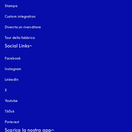
Stampa
Custom integration
Diventa un rivenditore
Tour della fabbrica
Social Links
Facebook
Instagram
si apre in una nuova finestra
LinkedIn
X
Youtube
si apre in una nuova finestra
TikTok
Pinterest
Scarica la nostra app