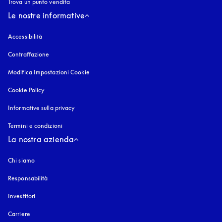
Trova un punto vendita
Le nostre informative
Accessibilità
si apre in una nuova finestra
Contraffazione
si apre in una nuova finestra
Modifica Impostazioni Cookie
Cookie Policy
si apre in una nuova finestra
Informative sulla privacy
si apre in una nuova finestra
Termini e condizioni
La nostra azienda
Chi siamo
Responsabilità
Investitori
Carriere