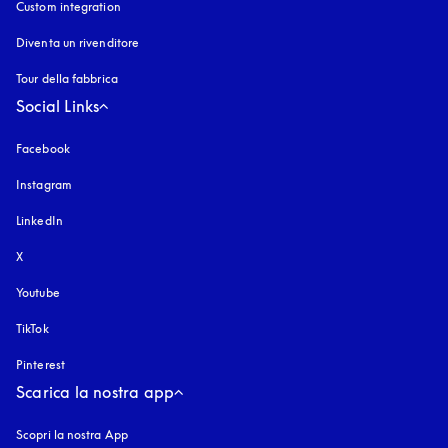
Custom integration
Diventa un rivenditore
Tour della fabbrica
Social Links
Facebook
Instagram
si apre in una nuova finestra
LinkedIn
X
Youtube
si apre in una nuova finestra
TikTok
Pinterest
Scarica la nostra app
Scopri la nostra App