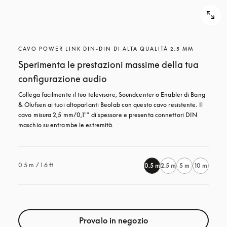
CAVO POWER LINK DIN-DIN DI ALTA QUALITÀ 2,5 MM
Sperimenta le prestazioni massime della tua
configurazione audio
Collega facilmente il tuo televisore, Soundcenter o Enabler di Bang 
& Olufsen ai tuoi altoparlanti Beolab con questo cavo resistente. Il 
cavo misura 2,5 mm/0,1"" di spessore e presenta connettori DIN 
maschio su entrambe le estremità.
0.5 m / 1.6 ft
0.5 m
2.5 m
5 m
10 m
Provalo in negozio