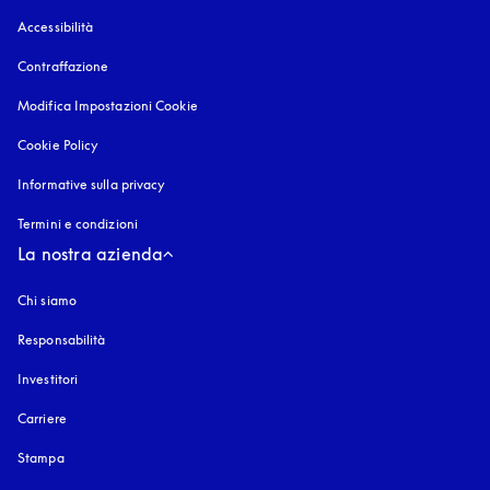
Accessibilità
si apre in una nuova finestra
Contraffazione
si apre in una nuova finestra
Modifica Impostazioni Cookie
Cookie Policy
si apre in una nuova finestra
Informative sulla privacy
si apre in una nuova finestra
Termini e condizioni
La nostra azienda
Chi siamo
Responsabilità
Investitori
Carriere
Stampa