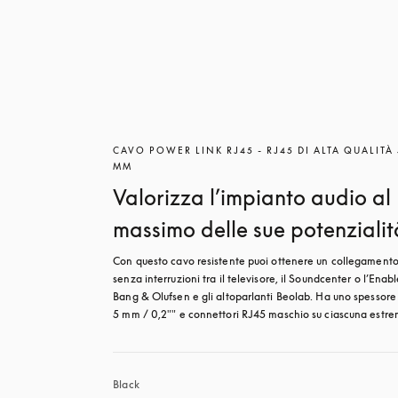
CAVO POWER LINK RJ45 - RJ45 DI ALTA QUALITÀ 
MM
Valorizza l’impianto audio al
massimo delle sue potenzialit
Con questo cavo resistente puoi ottenere un collegamento
senza interruzioni tra il televisore, il Soundcenter o l’Enable
Bang & Olufsen e gli altoparlanti Beolab. Ha uno spessore 
5 mm / 0,2"" e connettori RJ45 maschio su ciascuna estre
Black