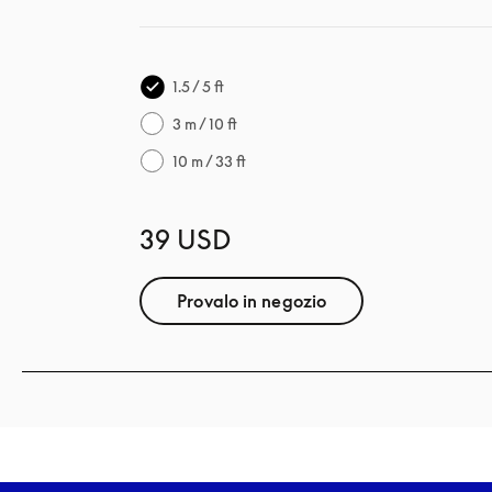
1.5 / 5 ft
3 m / 10 ft
10 m / 33 ft
39 USD
Provalo in negozio