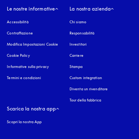
Le nostre informative
La nostra azienda
Accessibilità
si apre in una nuova finestra
Chi siamo
Contraffazione
si apre in una nuova finestra
Responsabilità
Modifica Impostazioni Cookie
Investitori
Cookie Policy
si apre in una nuova finestra
Carriere
Informative sulla privacy
si apre in una nuova finestra
Stampa
Termini e condizioni
Custom integration
Diventa un rivenditore
Tour della fabbrica
Scarica la nostra app
Scopri la nostra App
nestra