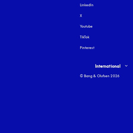
LinkedIn
X
Youtube
si apre in una nuova fine
TikTok
Pinterest
Select country and lang
International
© Bang & Olufsen 2026