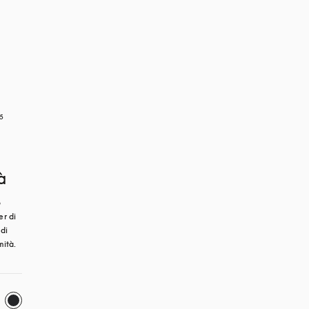
5
à
 
r di 
di 
mità.