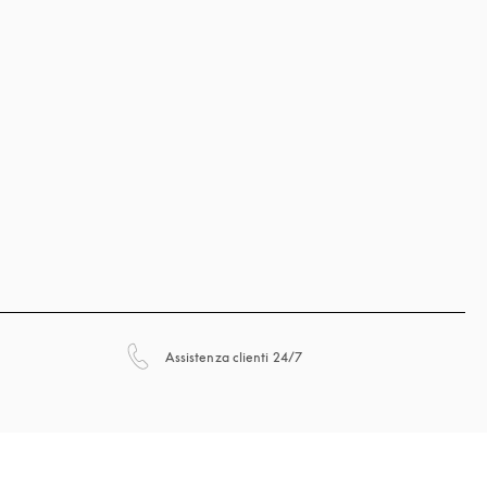
si apre in una nuova finestra
Assistenza clienti 24/7