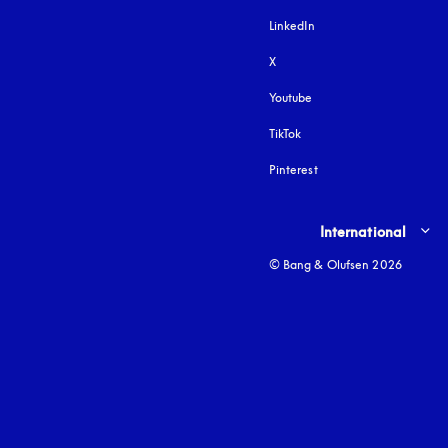
LinkedIn
X
Youtube
si apre in una nuova fine
TikTok
Pinterest
Select country and lang
International
© Bang & Olufsen 2026