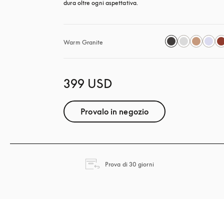
dura oltre ogni aspettativa.
Warm Granite
399 USD
Provalo in negozio
si apre in una nuova fines
Prova di 30 giorni