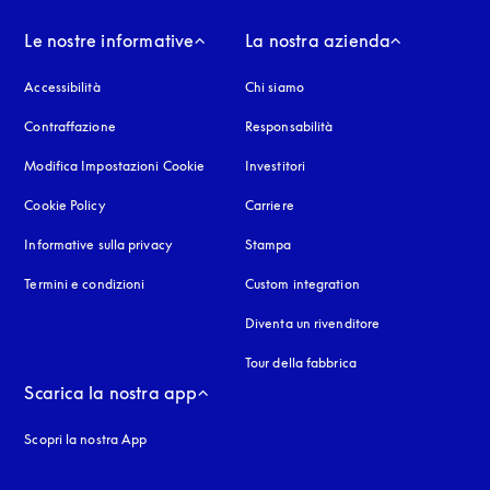
Le nostre informative
La nostra azienda
Accessibilità
si apre in una nuova finestra
Chi siamo
Contraffazione
si apre in una nuova finestra
Responsabilità
Modifica Impostazioni Cookie
Investitori
Cookie Policy
si apre in una nuova finestra
Carriere
Informative sulla privacy
si apre in una nuova finestra
Stampa
Termini e condizioni
Custom integration
Diventa un rivenditore
Tour della fabbrica
Scarica la nostra app
Scopri la nostra App
nestra