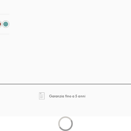
tra
si apre in una nuova finestra
Garanzia fino a 5 anni