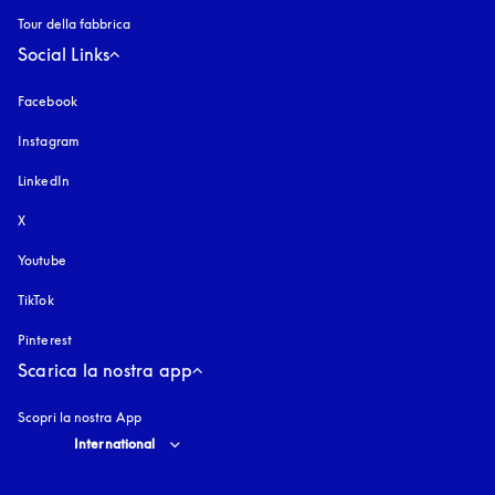
Tour della fabbrica
Social Links
Facebook
Instagram
si apre in una nuova finestra
LinkedIn
X
Youtube
si apre in una nuova finestra
TikTok
Pinterest
Scarica la nostra app
Scopri la nostra App
Select country and language
:
International