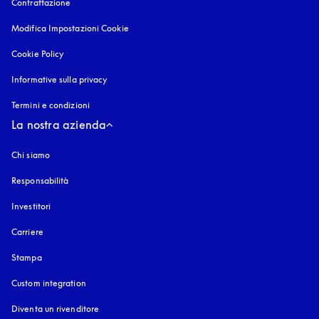
Contraffazione
si apre in una nuova finestra
Modifica Impostazioni Cookie
Cookie Policy
si apre in una nuova finestra
Informative sulla privacy
si apre in una nuova finestra
Termini e condizioni
La nostra azienda
Chi siamo
Responsabilità
Investitori
Carriere
Stampa
Custom integration
Diventa un rivenditore