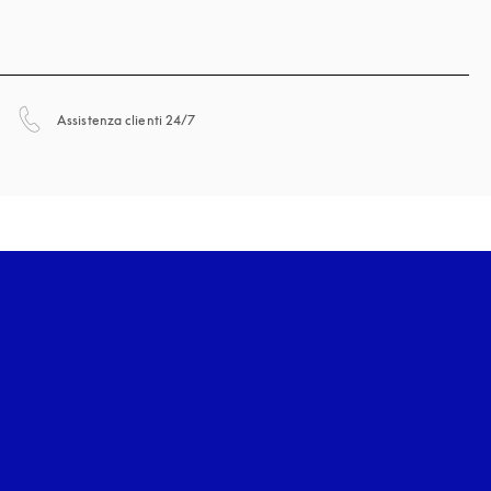
si apre in una nuova finestra
Assistenza clienti 24/7