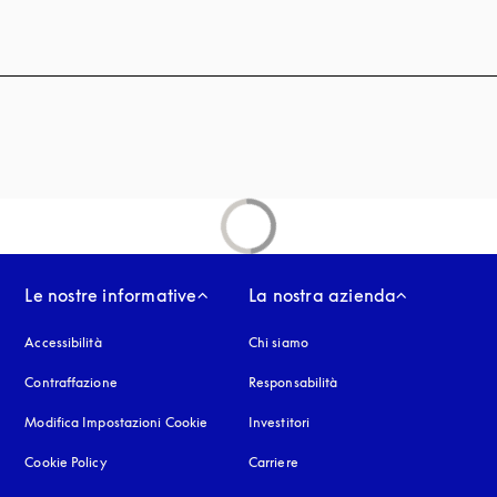
Le nostre informative
La nostra azienda
Accessibilità
si apre in una nuova finestra
Chi siamo
Contraffazione
si apre in una nuova finestra
Responsabilità
Modifica Impostazioni Cookie
Investitori
Cookie Policy
si apre in una nuova finestra
Carriere