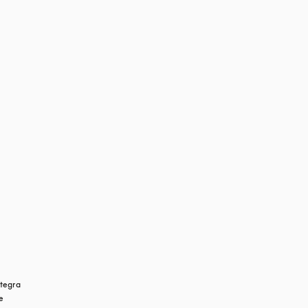
tegra 
e 