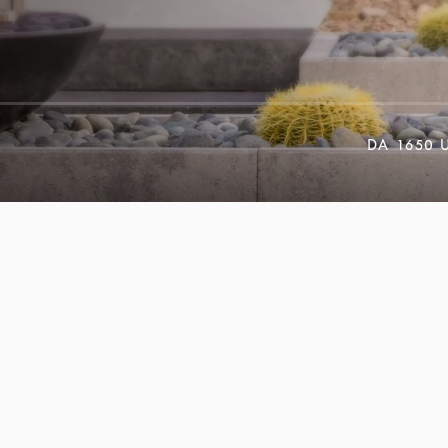
DA
1650 