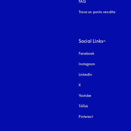
FAQ
Trova un punto vendita
Social Links
Facebook
Instagram
si apre in una nuova fi
LinkedIn
X
Youtube
si apre in una nuova fine
TikTok
Pinterest