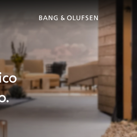
ico
o.