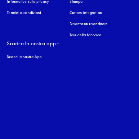
Informative sulla privacy
si apre in una nuova finestra
Stampa
Termini e condizioni
Custom integration
Diventa un rivenditore
Tour della fabbrica
Scarica la nostra app
Scopri la nostra App
nestra
stra