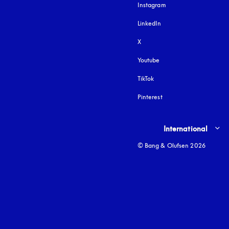
Instagram
si apre in una nuova fi
LinkedIn
X
Youtube
si apre in una nuova fine
TikTok
Pinterest
Select country and lang
International
© Bang & Olufsen 2026