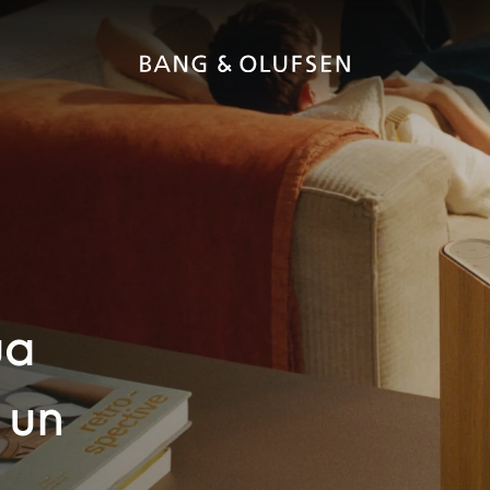
ua
 un