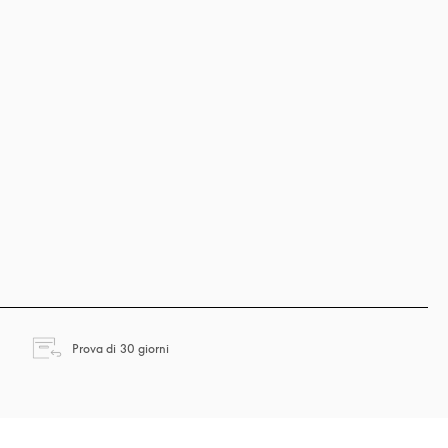
si apre in una nuova finestra
Prova di 30 giorni