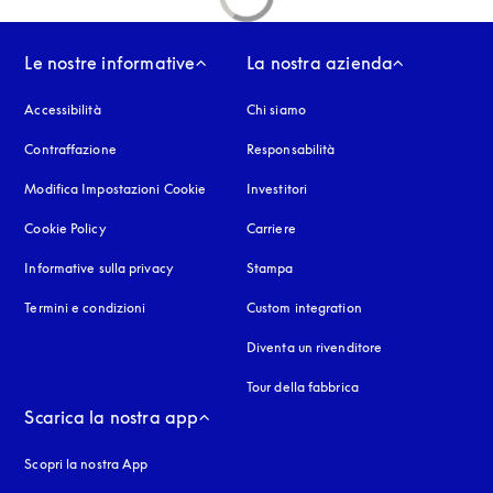
Le nostre informative
La nostra azienda
Accessibilità
si apre in una nuova finestra
Chi siamo
Contraffazione
si apre in una nuova finestra
Responsabilità
Modifica Impostazioni Cookie
Investitori
Cookie Policy
si apre in una nuova finestra
Carriere
Informative sulla privacy
si apre in una nuova finestra
Stampa
Termini e condizioni
Custom integration
Diventa un rivenditore
Tour della fabbrica
Scarica la nostra app
Scopri la nostra App