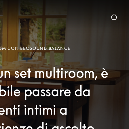
Chiusura
OOM CON BEOSOUND BALANCE
n set multiroom, è
bile passare da
ti intimi a
ienze di ascolto