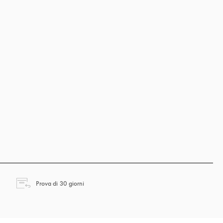
si apre in una nuova finestra
Prova di 30 giorni