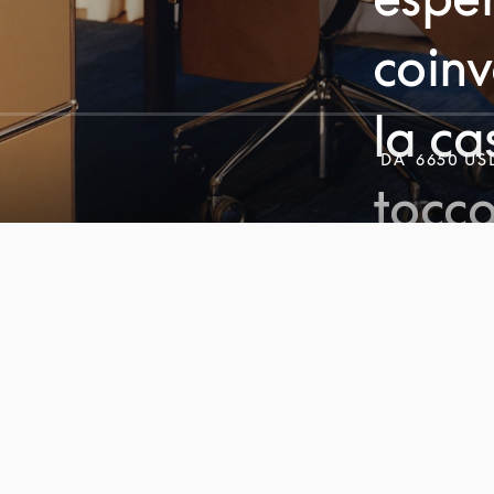
coinv
la ca
DA
6650 US
tocco