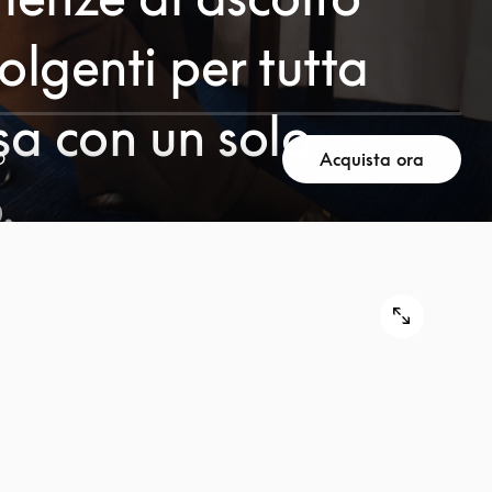
olgenti per tutta
sa con un solo
Acquista ora
D
.