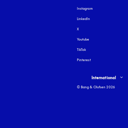
Instagram
si apre in una nuova fi
LinkedIn
X
Youtube
si apre in una nuova fine
TikTok
Pinterest
Select country and lang
International
© Bang & Olufsen 2026