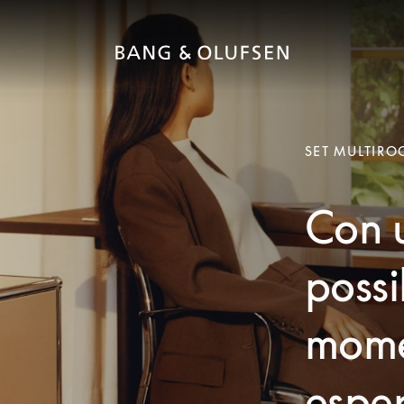
SET MULTIR
Con u
possi
momen
esper