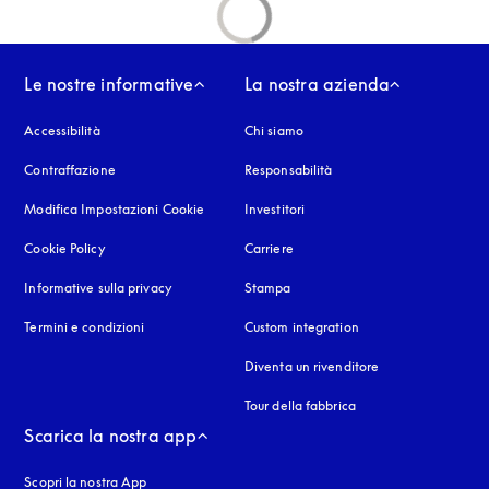
Le nostre informative
La nostra azienda
Accessibilità
si apre in una nuova finestra
Chi siamo
Contraffazione
si apre in una nuova finestra
Responsabilità
Modifica Impostazioni Cookie
Investitori
Cookie Policy
si apre in una nuova finestra
Carriere
Informative sulla privacy
si apre in una nuova finestra
Stampa
Termini e condizioni
Custom integration
Diventa un rivenditore
Tour della fabbrica
Scarica la nostra app
Scopri la nostra App