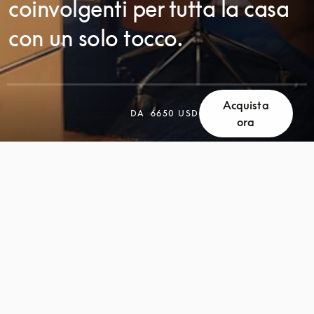
coinvolgenti per tutta la casa
con un solo tocco.
Acquista
DA
6650 USD
SCORRI
ora
SCORRI
PER
PER
SCOPRIRE
SCOPRIRE
DI
DI
PIÙ
PIÙ