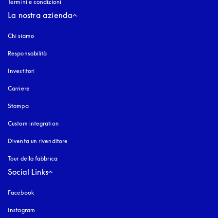
Termini e condizioni
La nostra azienda
Chi siamo
Responsabilità
Investitori
Carriere
Stampa
Custom integration
Diventa un rivenditore
Tour della fabbrica
Social Links
Facebook
Instagram
si apre in una nuova finestra