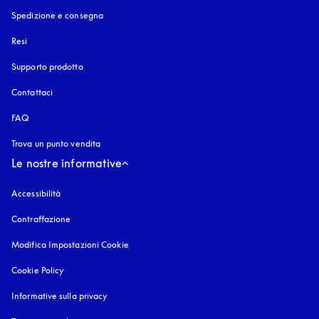
Spedizione e consegna
Resi
Supporto prodotto
Contattaci
FAQ
Trova un punto vendita
Le nostre informative
Accessibilità
si apre in una nuova finestra
Contraffazione
si apre in una nuova finestra
Modifica Impostazioni Cookie
Cookie Policy
si apre in una nuova finestra
Informative sulla privacy
si apre in una nuova finestra