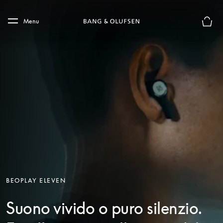
Skip to main content
Skip to main footer
Menu
Chius
BEOPLAY ELEVEN
Suono vivido o puro silenzio.