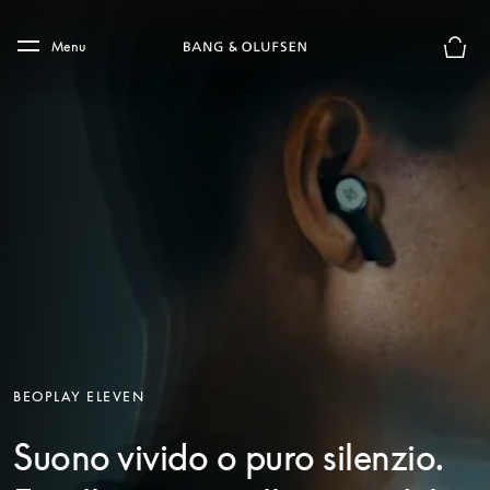
Skip to main content
Skip to main footer
Menu
Chius
BEOPLAY ELEVEN
Suono vivido o puro silenzio.