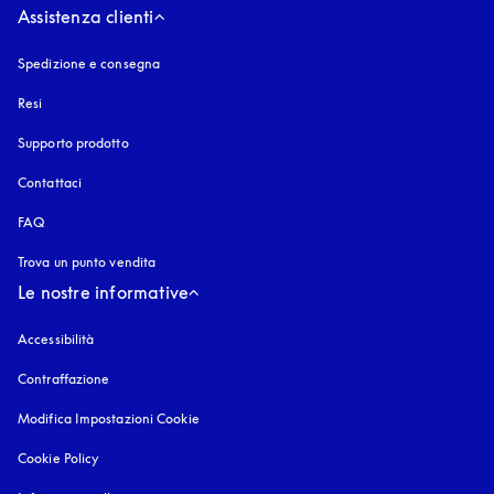
Assistenza clienti
Spedizione e consegna
Resi
Supporto prodotto
Contattaci
FAQ
Trova un punto vendita
Le nostre informative
Accessibilità
si apre in una nuova finestra
Contraffazione
si apre in una nuova finestra
Modifica Impostazioni Cookie
Cookie Policy
si apre in una nuova finestra