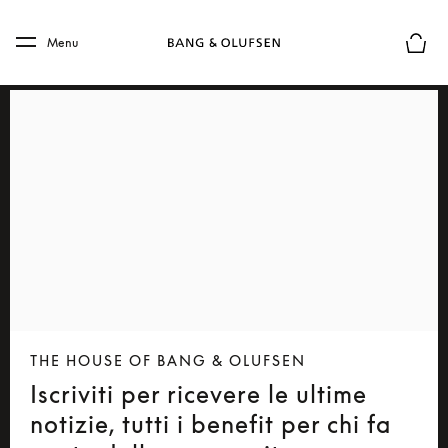
Skip to main content
Skip to main footer
Menu
Chius
THE HOUSE OF BANG & OLUFSEN
Iscriviti per ricevere le ultime
notizie, tutti i benefit per chi fa