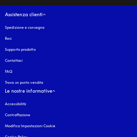
Assistenza clienti
Spedizione e consegna
Resi
Supporto prodotto
Contattaci
FAQ
Trova un punto vendita
Le nostre informative
Accessibilità
si apre in una nuova finestra
Contraffazione
si apre in una nuova finestra
Modifica Impostazioni Cookie
Cookie Policy
si apre in una nuova finestra