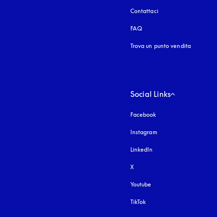
Contattaci
FAQ
Trova un punto vendita
Social Links
Facebook
Instagram
si apre in una nuova fi
LinkedIn
X
Youtube
si apre in una nuova fine
TikTok