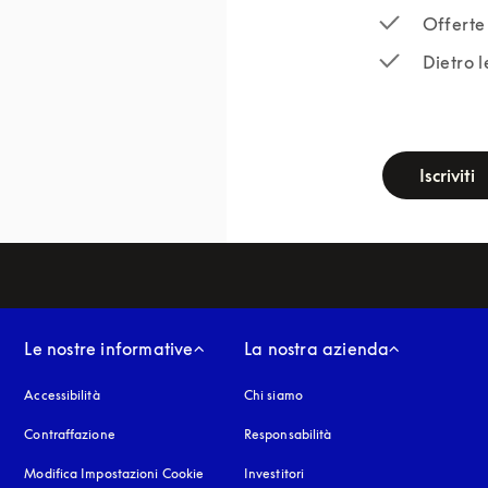
Offerte 
Dietro l
newsletter-f
Iscriviti
Le nostre informative
La nostra azienda
Accessibilità
si apre in una nuova finestra
Chi siamo
Contraffazione
si apre in una nuova finestra
Responsabilità
Modifica Impostazioni Cookie
Investitori