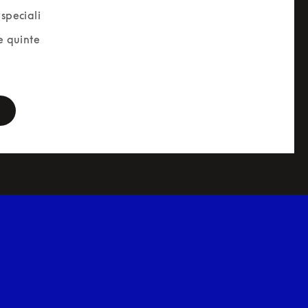
speciali
e quinte
orm