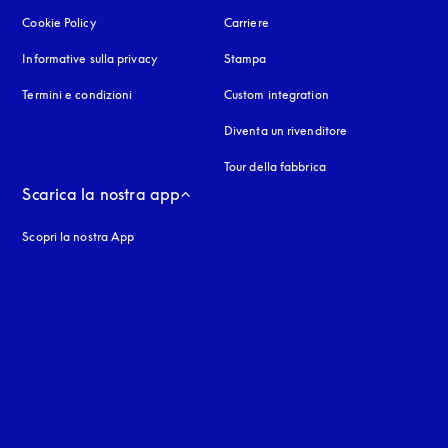
Cookie Policy
si apre in una nuova finestra
Carriere
Informative sulla privacy
si apre in una nuova finestra
Stampa
Termini e condizioni
Custom integration
Diventa un rivenditore
Tour della fabbrica
Scarica la nostra app
Scopri la nostra App
nestra
stra