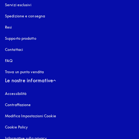
Servizi esclusivi
Spedizione e consegna
Resi
Supporto prodotto
Contattaci
FAQ
Trova un punto vendita
Le nostre informative
Accessibilità
si apre in una nuova finestra
Contraffazione
si apre in una nuova finestra
Modifica Impostazioni Cookie
Cookie Policy
si apre in una nuova finestra
Informative sulla privacy
si apre in una nuova finestra