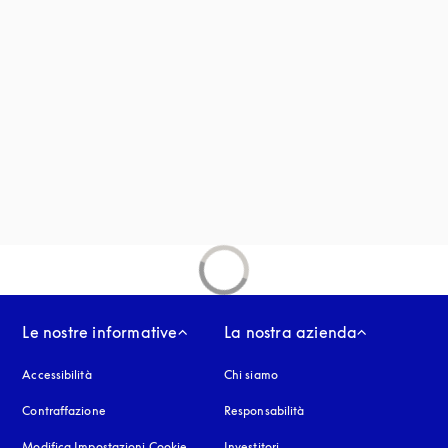
 in una nuova finestra
estra
Le nostre informative
La nostra azienda
Accessibilità
si apre in una nuova finestra
Chi siamo
Contraffazione
si apre in una nuova finestra
Responsabilità
Modifica Impostazioni Cookie
Investitori