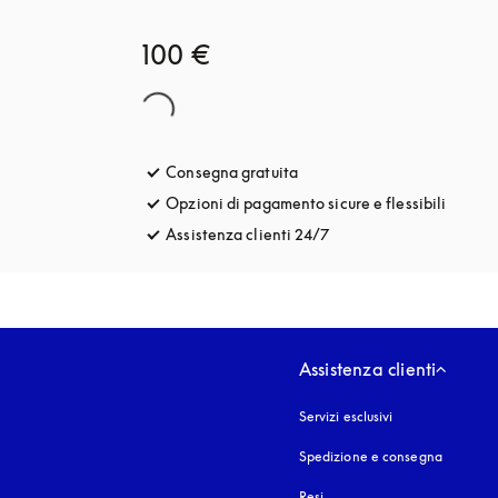
100 €
Consegna gratuita
si apre in una nuova finestra
Opzioni di pagamento sicure e flessibili
si apre
Assistenza clienti 24/7
si apre in una nuova fin
Assistenza clienti
Servizi esclusivi
Spedizione e consegna
Resi