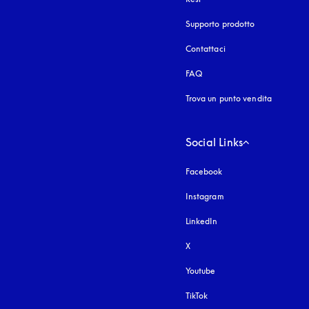
Supporto prodotto
Contattaci
FAQ
Trova un punto vendita
Social Links
Facebook
Instagram
si apre in una nuova fi
LinkedIn
X
Youtube
si apre in una nuova fine
TikTok