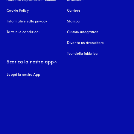
Cookie Policy
si apre in una nuova finestra
Carriere
Informative sulla privacy
si apre in una nuova finestra
Stampa
Termini e condizioni
Custom integration
Diventa un rivenditore
Tour della fabbrica
Scarica la nostra app
Scopri la nostra App
nestra
stra