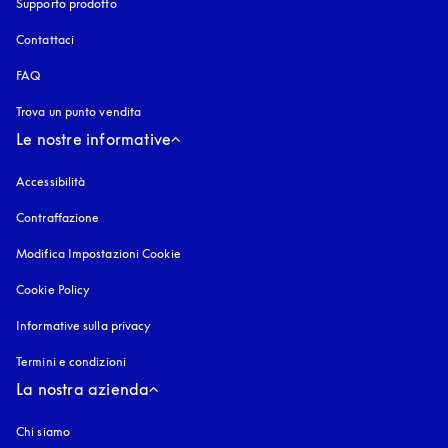
Supporto prodotto
Contattaci
FAQ
Trova un punto vendita
Le nostre informative
Accessibilità
si apre in una nuova finestra
Contraffazione
si apre in una nuova finestra
Modifica Impostazioni Cookie
Cookie Policy
si apre in una nuova finestra
Informative sulla privacy
si apre in una nuova finestra
Termini e condizioni
La nostra azienda
Chi siamo