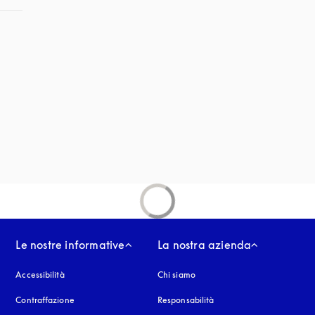
 in una nuova finestra
estra
Le nostre informative
La nostra azienda
Accessibilità
si apre in una nuova finestra
Chi siamo
Contraffazione
si apre in una nuova finestra
Responsabilità