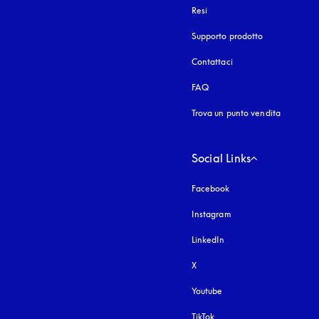
Resi
Supporto prodotto
Contattaci
FAQ
Trova un punto vendita
Social Links
Facebook
Instagram
si apre in una nuova fi
LinkedIn
X
Youtube
si apre in una nuova fine
TikTok