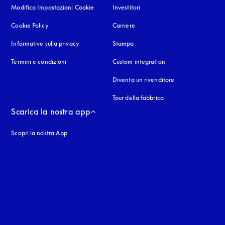
Modifica Impostazioni Cookie
Investitori
Cookie Policy
si apre in una nuova finestra
Carriere
Informative sulla privacy
si apre in una nuova finestra
Stampa
Termini e condizioni
Custom integration
Diventa un rivenditore
Tour della fabbrica
Scarica la nostra app
Scopri la nostra App
nestra
stra