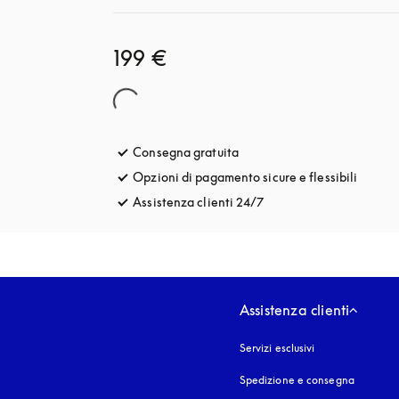
199 €
Consegna gratuita
si apre in una nuova finestra
Opzioni di pagamento sicure e flessibili
si apre
Assistenza clienti 24/7
si apre in una nuova fin
Assistenza clienti
Servizi esclusivi
Spedizione e consegna