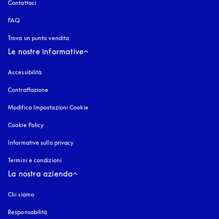
Contattaci
FAQ
Trova un punto vendita
Le nostre informative
Accessibilità
si apre in una nuova finestra
Contraffazione
si apre in una nuova finestra
Modifica Impostazioni Cookie
Cookie Policy
si apre in una nuova finestra
Informative sulla privacy
si apre in una nuova finestra
Termini e condizioni
La nostra azienda
Chi siamo
Responsabilità