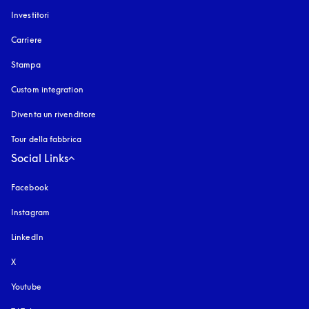
Investitori
Carriere
Stampa
Custom integration
Diventa un rivenditore
Tour della fabbrica
Social Links
Facebook
Instagram
si apre in una nuova finestra
LinkedIn
X
Youtube
si apre in una nuova finestra