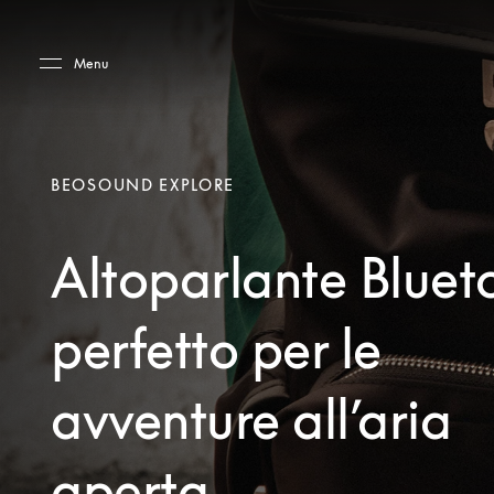
Skip to main content
Skip to main footer
Menu
BEOSOUND EXPLORE
Altoparlante Bluet
perfetto per le
avventure all’aria
aperta.