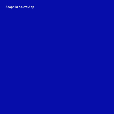
Scopri la nostra App
nestra
stra
uage
: