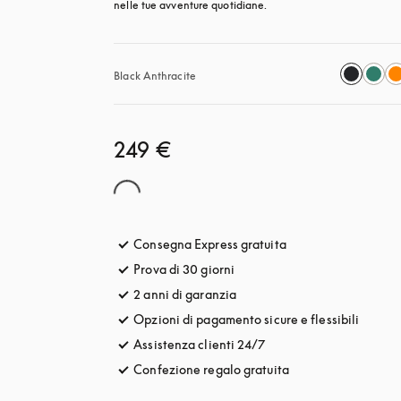
nelle tue avventure quotidiane.
Black Anthracite
249 €
Consegna Express gratuita
si apre in una nuova
Prova di 30 giorni
si apre in una nuova finestra
2 anni di garanzia
Opzioni di pagamento sicure e flessibili
si apre
Assistenza clienti 24/7
si apre in una nuova fin
Confezione regalo gratuita
si apre in una nuova