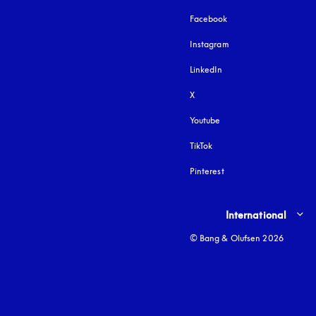
Facebook
Instagram
si apre in una nuova fi
LinkedIn
X
Youtube
si apre in una nuova fine
TikTok
Pinterest
Select country and lang
International
© Bang & Olufsen 2026