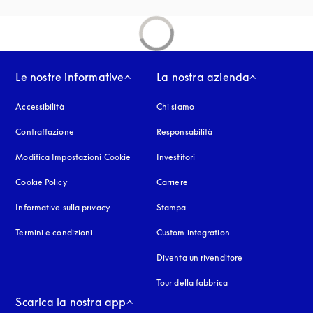
Le nostre informative
La nostra azienda
Accessibilità
si apre in una nuova finestra
Chi siamo
Contraffazione
si apre in una nuova finestra
Responsabilità
Modifica Impostazioni Cookie
Investitori
Cookie Policy
si apre in una nuova finestra
Carriere
Informative sulla privacy
si apre in una nuova finestra
Stampa
Termini e condizioni
Custom integration
Diventa un rivenditore
Tour della fabbrica
Scarica la nostra app