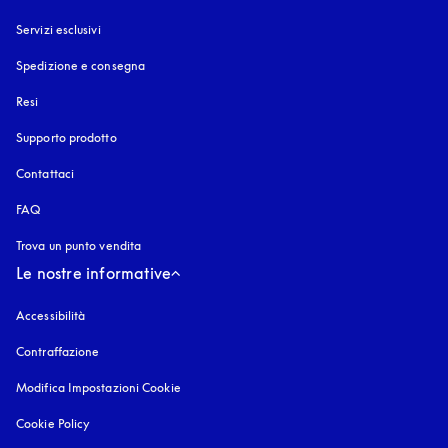
Servizi esclusivi
Spedizione e consegna
Resi
Supporto prodotto
Contattaci
FAQ
Trova un punto vendita
Le nostre informative
Accessibilità
si apre in una nuova finestra
Contraffazione
si apre in una nuova finestra
Modifica Impostazioni Cookie
Cookie Policy
si apre in una nuova finestra