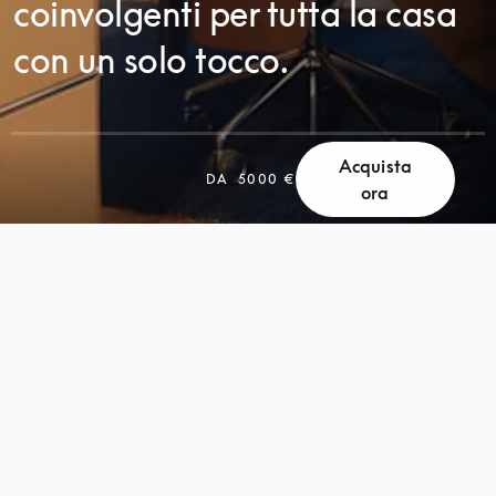
coinvolgenti per tutta la casa
con un solo tocco.
Acquista
DA
5000 €
ora
SCORRI
SCORRI
PER
PER
SCOPRIRE
SCOPRIRE
DI
DI
PIÙ
PIÙ