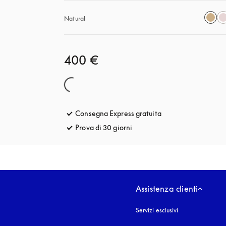
Natural
400 €
Consegna Express gratuita
si apre in una nuova
Prova di 30 giorni
si apre in una nuova finestra
Assistenza clienti
Servizi esclusivi