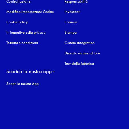
Contraffazione
si apre in una nuova finestra
Responsabilità
Modifica Impostazioni Cookie
Investitori
Cookie Policy
si apre in una nuova finestra
Carriere
Informative sulla privacy
si apre in una nuova finestra
Stampa
Termini e condizioni
Custom integration
Diventa un rivenditore
Tour della fabbrica
Scarica la nostra app
Scopri la nostra App
nestra
stra