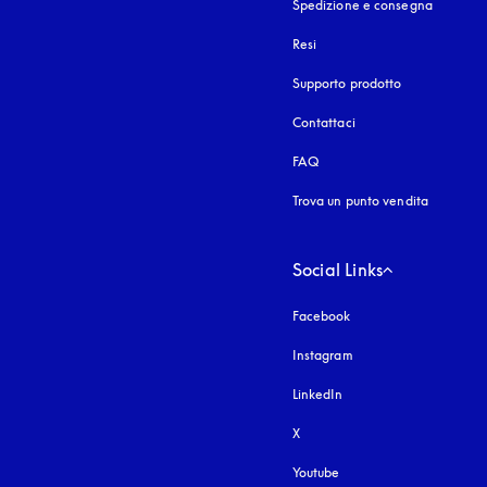
Spedizione e consegna
Resi
Supporto prodotto
Contattaci
FAQ
Trova un punto vendita
Social Links
Facebook
Instagram
si apre in una nuova fi
LinkedIn
X
Youtube
si apre in una nuova fine