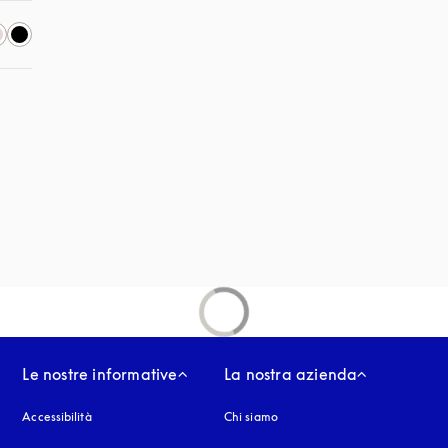
 finestra
Le nostre informative
La nostra azienda
Accessibilità
si apre in una nuova finestra
Chi siamo