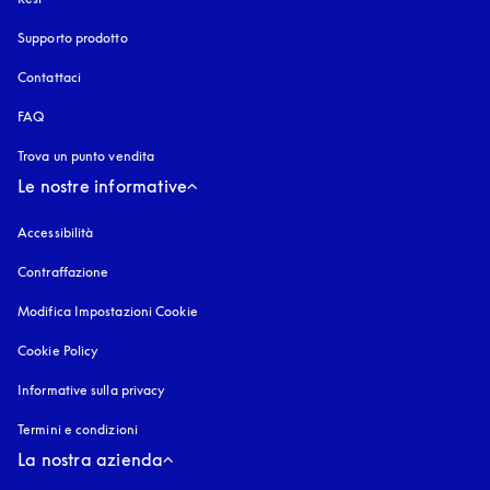
Supporto prodotto
Contattaci
FAQ
Trova un punto vendita
Le nostre informative
Accessibilità
si apre in una nuova finestra
Contraffazione
si apre in una nuova finestra
Modifica Impostazioni Cookie
Cookie Policy
si apre in una nuova finestra
Informative sulla privacy
si apre in una nuova finestra
Termini e condizioni
La nostra azienda