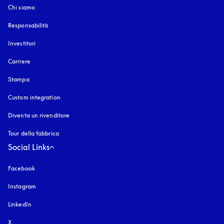
Chi siamo
Responsabilità
Investitori
Carriere
Stampa
Custom integration
Diventa un rivenditore
Tour della fabbrica
Social Links
Facebook
Instagram
si apre in una nuova finestra
LinkedIn
X