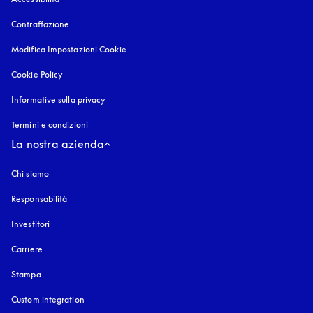
Contraffazione
si apre in una nuova finestra
Modifica Impostazioni Cookie
Cookie Policy
si apre in una nuova finestra
Informative sulla privacy
si apre in una nuova finestra
Termini e condizioni
La nostra azienda
Chi siamo
Responsabilità
Investitori
Carriere
Stampa
Custom integration