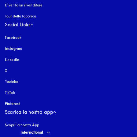
Diventa un rivenditore
Tour della fabbrica
Social Links
Facebook
Instagram
si apre in una nuova finestra
LinkedIn
X
Youtube
si apre in una nuova finestra
TikTok
Pinterest
Scarica la nostra app
Scopri la nostra App
Select country and language
:
International