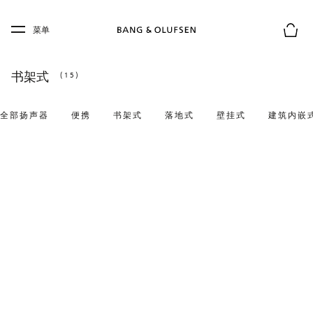
Skip to main content
Skip to main footer
菜单
购物
书架式
(15)
全部扬声器
便携
书架式
落地式
壁挂式
建筑内嵌