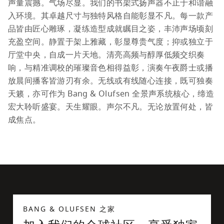
声量震撼。气场尽显。我们的书架式扬声器不止于和谐融
入环境。其卓越尺寸与独特风格自能彰显不凡。每一款产
品皆由匠心雕琢，凝练造型成就瞩目之姿，丰沛声场顷刻
充盈空间。静置于架上雅藏，彰显尊贵气度；抑或独立于
厅堂中央，自成一片天地。清亮高频与醇厚低频交织奏
响，与精准调校的璀璨音色相得益彰，演奏午夜爵士或播
放晨间播客皆游刃有余。无线或有线随心连接，既可独奏
天籁，亦可作为 Bang & Olufsen 全景声系统核心，缔造
宏大聆听盛宴。天生耀眼。声尔不凡。无论放置何处，皆
成焦点。
BANG & OLUFSEN 之家