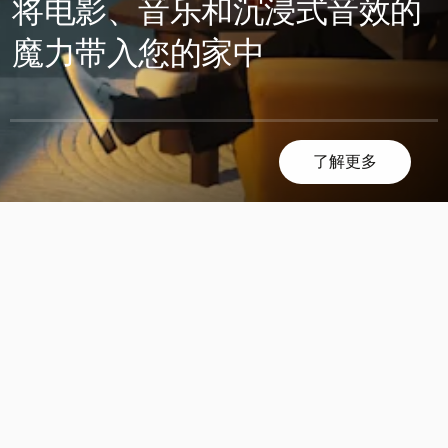
将电影、音乐和沉浸式音效的
魔力带入您的家中
了解更多
滚
滚
动
动
发
发
现
现