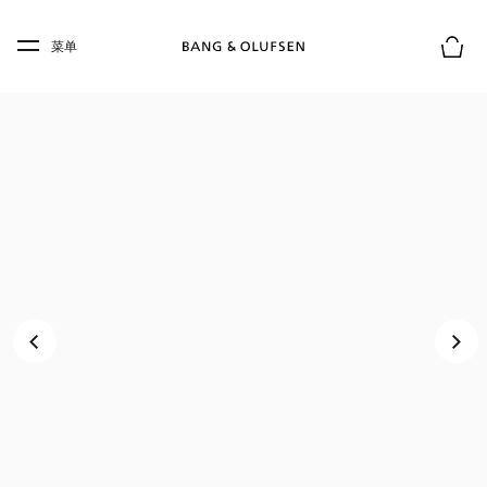
Skip to main content
Skip to main footer
菜单
购物