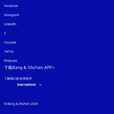
Facebook
Instagram
在新选项卡中打开
LinkedIn
X
Youtube
在新选项卡中打开
TikTok
Pinterest
下载Bang & Olufsen APP
了解我们的应用程序
Select country and language
:
International
© Bang & Olufsen 2026