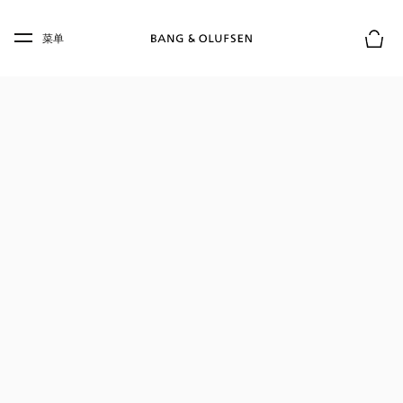
Skip to main content
Skip to main footer
菜单
购物