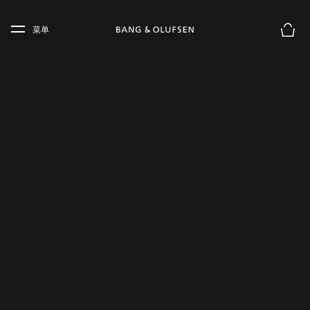
Skip to main content
Skip to main footer
菜单
购物