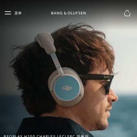
Skip to main content
Skip to main footer
菜单
购物
BEOPLAY H100 CHARLES LECLERC 限量版