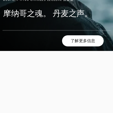
摩纳哥之魂。 丹麦之声。
了解更多信息
滚
滚
动
动
发
发
现
现