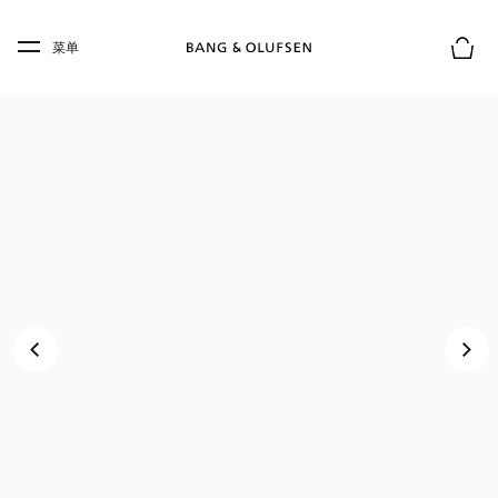
Skip to main content
Skip to main footer
菜单
购物