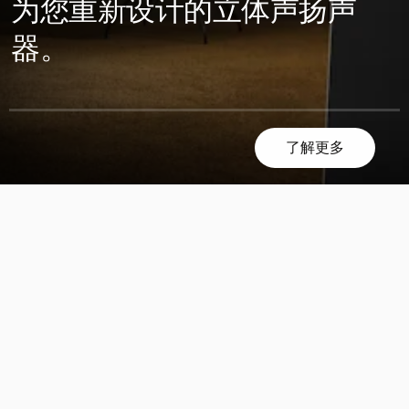
为您重新设计的立体声扬声
器。
了解更多
滚
滚
动
动
发
发
现
现