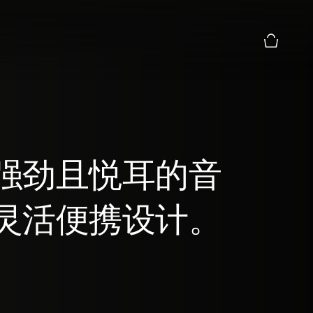
购物篮预
强劲且悦耳的音
灵活便携设计。