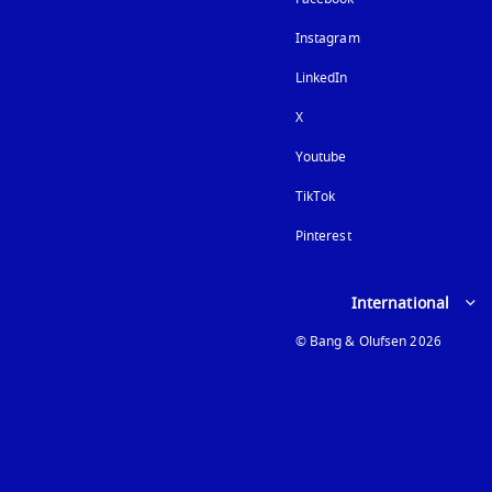
Instagram
在新选项卡中打开
LinkedIn
X
Youtube
在新选项卡中打开
TikTok
Pinterest
Select country and lan
International
© Bang & Olufsen 2026